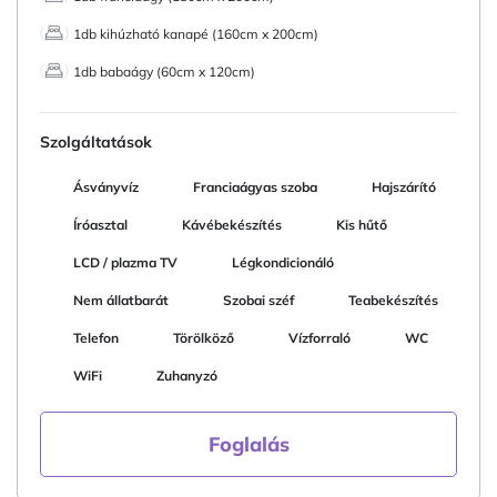
1db kihúzható kanapé (160cm x 200cm)
1db babaágy (60cm x 120cm)
Szolgáltatások
Ásványvíz
Franciaágyas szoba
Hajszárító
Íróasztal
Kávébekészítés
Kis hűtő
LCD / plazma TV
Légkondicionáló
Nem állatbarát
Szobai széf
Teabekészítés
Telefon
Törölköző
Vízforraló
WC
WiFi
Zuhanyzó
Foglalás