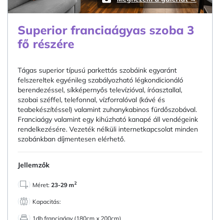
Superior franciaágyas szoba 3
fő részére
Tágas superior típusú parkettás szobáink egyaránt
felszereltek egyénileg szabályozható légkondicionáló
berendezéssel, síkképernyős televízióval, íróasztallal,
szobai széffel, telefonnal, vízforralóval (kávé és
teabekészítéssel) valamint zuhanykabinos fürdőszobával.
Franciaágy valamint egy kihúzható kanapé áll vendégeink
rendelkezésére. Vezeték nélküli internetkapcsolat minden
szobánkban díjmentesen elérhető.
Jellemzők
2
Méret:
23-29 m
Kapacitás:
1db franciaágy (180cm x 200cm)