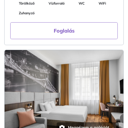
Törölköző
Vízforraló
WC
WiFi
Zuhanyzó
Foglalás
Megnézem a galériát →