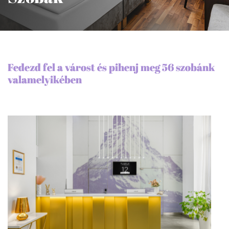
Fedezd fel a várost és pihenj meg 56 szobánk
valamelyikében