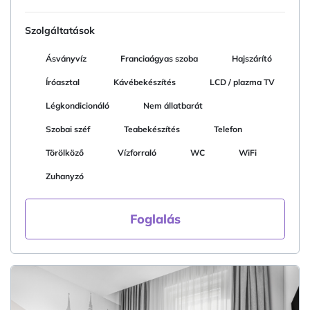
Szolgáltatások
Ásványvíz
Franciaágyas szoba
Hajszárító
Íróasztal
Kávébekészítés
LCD / plazma TV
Légkondicionáló
Nem állatbarát
Szobai széf
Teabekészítés
Telefon
Törölköző
Vízforraló
WC
WiFi
Zuhanyzó
Foglalás