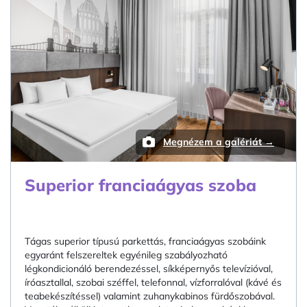
Megnézem a galériát →
Superior franciaágyas szoba
Tágas superior típusú parkettás, franciaágyas szobáink
egyaránt felszereltek egyénileg szabályozható
légkondicionáló berendezéssel, síkképernyős televízióval,
íróasztallal, szobai széffel, telefonnal, vízforralóval (kávé és
teabekészítéssel) valamint zuhanykabinos fürdőszobával.