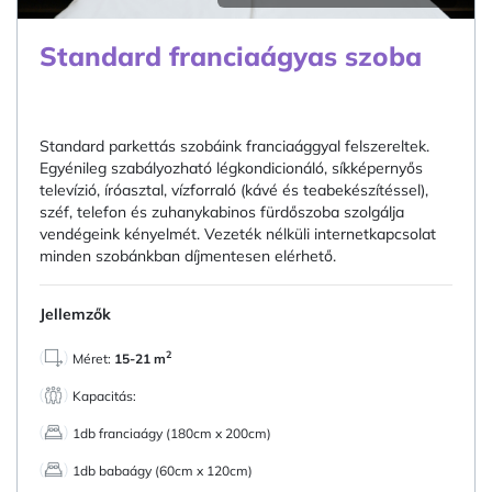
Standard franciaágyas szoba
Standard parkettás szobáink franciaággyal felszereltek.
Egyénileg szabályozható légkondicionáló, síkképernyős
televízió, íróasztal, vízforraló (kávé és teabekészítéssel),
széf, telefon és zuhanykabinos fürdőszoba szolgálja
vendégeink kényelmét. Vezeték nélküli internetkapcsolat
minden szobánkban díjmentesen elérhető.
Jellemzők
2
Méret:
15-21 m
Kapacitás:
1db franciaágy (180cm x 200cm)
1db babaágy (60cm x 120cm)