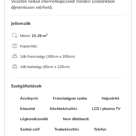
Vezeték nélküli internetkapcsolat minden szobánkban
díjmentesen elérhető.
Jellemzők
2
Méret:
23-29 m
Kapacitás:
1db franciaágy (180cm x 200cm)
1db babaágy (60cm x 120cm)
Szolgáltatások
Ásványvíz
Franciaágyas szoba
Hajszárító
Íróasztal
Kávébekészítés
LCD / plazma TV
Légkondicionáló
Nem állatbarát
Szobai széf
Teabekészítés
Telefon