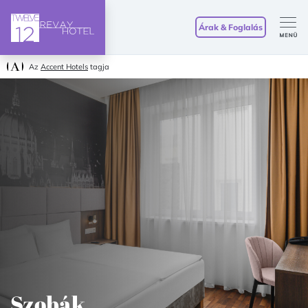
Árak & Foglalás
Az
Accent Hotels
tagja
Szobák